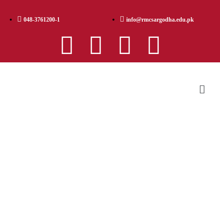
048-3761200-1
info@rmcsargodha.edu.pk