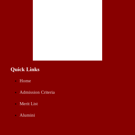
récompenses qui valorise la fidélité de ses joueurs réguliers.
saisonnières renouvelées pour entretenir l'intérêt des joueurs
promotions exclusives pour maximiser vos gains.
réguliers et fidèles.
Quick Links
Home
Admission Criteria
Merit List
Alumini