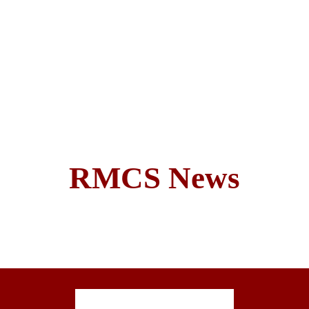
RMCS News
RMCS Facilities
Connu du public francophone,
leon casino
séduit par sa simplicité
En explorant
nine casino
, vous trouverez des machines à sous aux
En plein cœur de l'ambiance du casino, profitez des bonus de
d'utilisation, la diversité de ses machines à sous et un système de
thèmes variés, des jeux de cartes populaires et des promotions
bienvenue et cashback avec
Lucky Treasure
, tout en explorant des