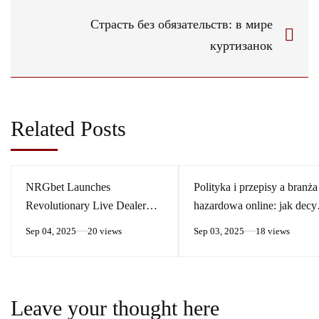
Страсть без обязательств: в мире
куртизанок
Related Posts
NRGbet Launches
Polityka i przepisy a branża
Revolutionary Live Dealer
hazardowa online: jak decy
Casino Experience to Elevate
rządowe kształtują świat
Sep 04, 2025
20 views
Sep 03, 2025
18 views
Online Gambling
doświadczonych graczy
Leave your thought here