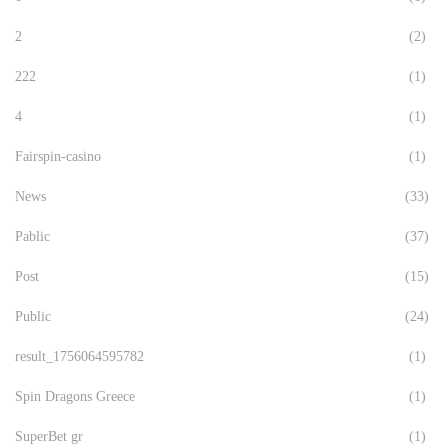
2
(2)
222
(1)
4
(1)
Fairspin-casino
(1)
News
(33)
Pablic
(37)
Post
(15)
Public
(24)
result_1756064595782
(1)
Spin Dragons Greece
(1)
SuperBet gr
(1)