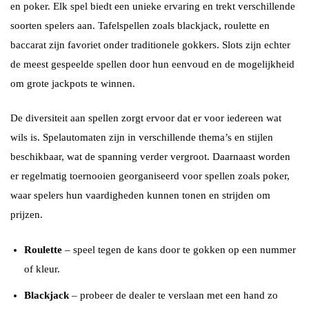
en poker. Elk spel biedt een unieke ervaring en trekt verschillende
soorten spelers aan. Tafelspellen zoals blackjack, roulette en
baccarat zijn favoriet onder traditionele gokkers. Slots zijn echter
de meest gespeelde spellen door hun eenvoud en de mogelijkheid
om grote jackpots te winnen.
De diversiteit aan spellen zorgt ervoor dat er voor iedereen wat
wils is. Spelautomaten zijn in verschillende thema’s en stijlen
beschikbaar, wat de spanning verder vergroot. Daarnaast worden
er regelmatig toernooien georganiseerd voor spellen zoals poker,
waar spelers hun vaardigheden kunnen tonen en strijden om
prijzen.
Roulette
– speel tegen de kans door te gokken op een nummer
of kleur.
Blackjack
– probeer de dealer te verslaan met een hand zo