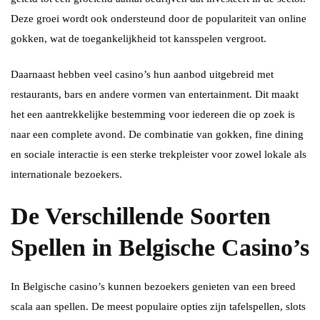
Deze groei wordt ook ondersteund door de populariteit van online
gokken, wat de toegankelijkheid tot kansspelen vergroot.
Daarnaast hebben veel casino’s hun aanbod uitgebreid met
restaurants, bars en andere vormen van entertainment. Dit maakt
het een aantrekkelijke bestemming voor iedereen die op zoek is
naar een complete avond. De combinatie van gokken, fine dining
en sociale interactie is een sterke trekpleister voor zowel lokale als
internationale bezoekers.
De Verschillende Soorten
Spellen in Belgische Casino’s
In Belgische casino’s kunnen bezoekers genieten van een breed
scala aan spellen. De meest populaire opties zijn tafelspellen, slots