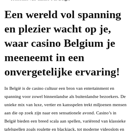
Een wereld vol spanning
en plezier wacht op je,
waar casino Belgium je
meeneemt in een
onvergetelijke ervaring!
In België is de casino cultuur een bron van entertainment en
spanning voor zowel binnenlandse als buitenlandse bezoekers. De
unieke mix van luxe, vertier en kansspelen trekt miljoenen mensen
aan die op zoek zijn naar een sensationele avond. Casino’s in
België bieden een breed scala aan spellen, variërend van klassieke
tafelspellen zoals roulette en blackjack, tot moderne videoslots en