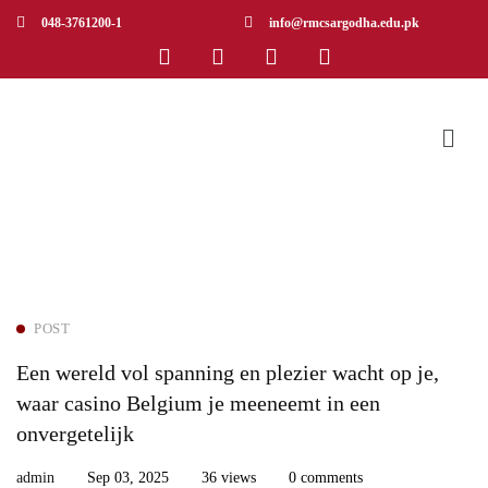
048-3761200-1
info@rmcsargodha.edu.pk
POST
Een wereld vol spanning en plezier wacht op je,
waar casino Belgium je meeneemt in een
onvergetelijk
admin
Sep 03, 2025
36 views
0 comments