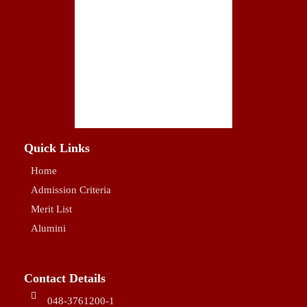
Quick Links
Home
Admission Criteria
Merit List
Alumini
Contact Details
048-3761200-1