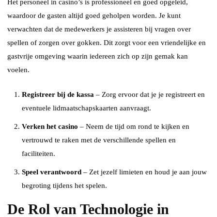
Het personeel in casino’s is professioneel en goed opgeleid,
waardoor de gasten altijd goed geholpen worden. Je kunt
verwachten dat de medewerkers je assisteren bij vragen over
spellen of zorgen over gokken. Dit zorgt voor een vriendelijke en
gastvrije omgeving waarin iedereen zich op zijn gemak kan
voelen.
Registreer bij de kassa
– Zorg ervoor dat je je registreert en
eventuele lidmaatschapskaarten aanvraagt.
Verken het casino
– Neem de tijd om rond te kijken en
vertrouwd te raken met de verschillende spellen en
faciliteiten.
Speel verantwoord
– Zet jezelf limieten en houd je aan jouw
begroting tijdens het spelen.
De Rol van Technologie in