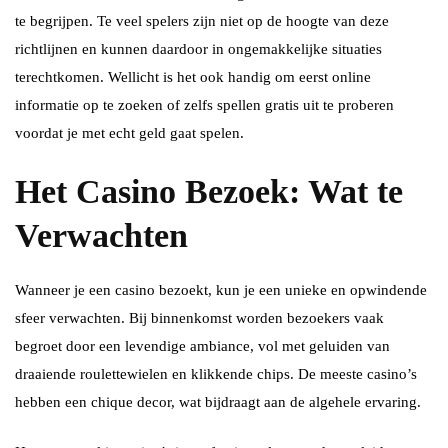
te begrijpen. Te veel spelers zijn niet op de hoogte van deze
richtlijnen en kunnen daardoor in ongemakkelijke situaties
terechtkomen. Wellicht is het ook handig om eerst online
informatie op te zoeken of zelfs spellen gratis uit te proberen
voordat je met echt geld gaat spelen.
Het Casino Bezoek: Wat te
Verwachten
Wanneer je een casino bezoekt, kun je een unieke en opwindende
sfeer verwachten. Bij binnenkomst worden bezoekers vaak
begroet door een levendige ambiance, vol met geluiden van
draaiende roulettewielen en klikkende chips. De meeste casino’s
hebben een chique decor, wat bijdraagt aan de algehele ervaring.