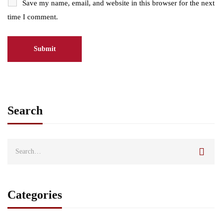
Save my name, email, and website in this browser for the next
time I comment.
Search
Categories