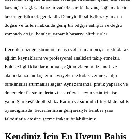
kazançlar sağlasa da uzun vadede sürekli kazanç sağlamak için
beceri geliştirmek gereklidir. Deneyimli bahisçiler, oyunların
doğası ve türleri hakkında geniş bir bilgiye sahiptir ve doğru
zamanda doğru hamleyi yaparak başarıyı sürdürürler.
Becerilerinizi geliştirmenin en iyi yollarından biri, sürekli olarak
eğitim kaynaklarını ve profesyonel analizleri takip etmektir.
Bahisle ilgili kitaplar okumak, eğitim videoları izlemek ve
alanında uzman kişilerin tavsiyelerine kulak vermek, bilgi
birikiminizi artırmanızı sağlar. Aynı zamanda, pratik yaparak ve
denemeler ile stratejilerinizi test ederek neyin sizin için işe
yaradığını keşfedebilirsiniz. Kararlı ve sorumlu bir şekilde bahis
oynadığınızda, becerilerinizin gelişmesiyle beraber şans
faktörünün ötesine geçme imkanı bulabilirsiniz.
Kendiniz İçin En Uygun Bahis