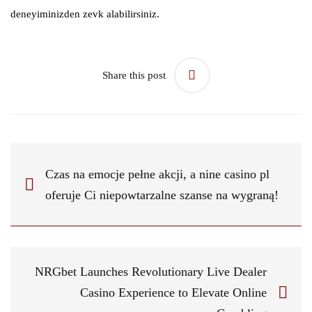
deneyiminizden zevk alabilirsiniz.
Share this post
Czas na emocje pełne akcji, a nine casino pl
oferuje Ci niepowtarzalne szanse na wygraną!
NRGbet Launches Revolutionary Live Dealer
Casino Experience to Elevate Online