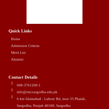
Quick Links
Home
Admission Criteria
Merit List
Alumini
Contact Details
048-3761200-1
info@rmcsargodha.edu.pk
6 km Islamabad - Lahore Rd, near 33 Phatak,
Sargodha, Punjab 40100, Sargodha