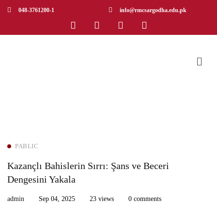
048-3761200-1
info@rmcsargodha.edu.pk
PABLIC
Kazançlı Bahislerin Sırrı: Şans ve Beceri
Dengesini Yakala
admin
Sep 04, 2025
23 views
0 comments