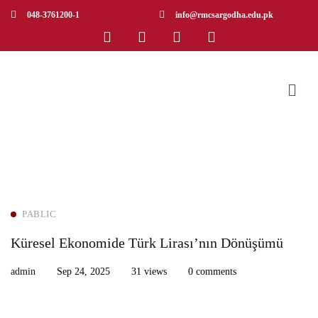
048-3761200-1
info@rmcsargodha.edu.pk
PABLIC
Küresel Ekonomide Türk Lirası’nın Dönüşümü
admin
Sep 24, 2025
31 views
0 comments