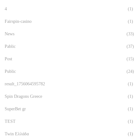
4
(1)
Fairspin-casino
(1)
News
(33)
Pablic
(37)
Post
(15)
Public
(24)
result_1756064595782
(1)
Spin Dragons Greece
(1)
SuperBet gr
(1)
TEST
(1)
Twin Ελλάδα
(1)