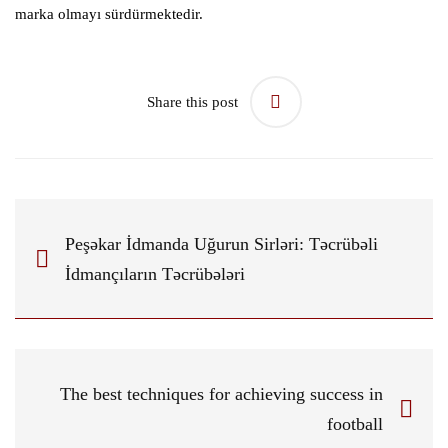
marka olmayı sürdürmektedir.
Share this post
Peşəkar İdmanda Uğurun Sirləri: Təcrübəli
İdmançıların Təcrübələri
The best techniques for achieving success in
football