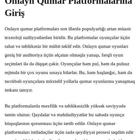
Onlayn Qumar Platformalarına
Giriş
Onlayn qumar platformaları son illərdə populyarlığı artan müasir
texnoloji nailiyyətlərdən biridir. Bu platformalar oyunçular üçün
rahat və təhlükəsiz bir mühit təklif edir. Onlayn qumar oyunları
geniş bir auditoriya üçün əlçatan olmaqla yanaşı, fərqli oyun
seçimləri ilə də diqqət çəkir. Oyunçular həm pul, həm də pulsuz
rejimdə bir çox oyunu sınaya bilərlər. Bu, həm başlanğıc, həm də
təcrübəli oyunçulara müxtəlif yollarla qumar oyunlarına yanaşmaq
imkanı tanıyır.
Bu platformalarda məxfilik və təhlükəsizlik yüksək səviyyədə
təmin olunur. Qaydalar və məhdudiyyətlər bu sahədə oyunçu
hüquqlarının qorunması üçün tərtib edilir. Onlayn qumar
platformaları istifadəçilər üçün sadə qeydiyyat prosesi təqdim edir