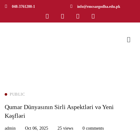
048-3761200-1
info@rmcsargodha.edu.pk
PUBLIC
Qumar Dünyasının Sirli Aspektləri və Yeni
Kəşfləri
admin
Oct 06, 2025
25 views
0 comments