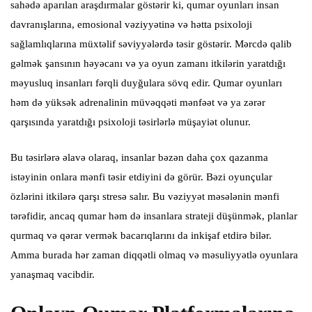
sahədə aparılan araşdırmalar göstərir ki, qumar oyunları insan
davranışlarına, emosional vəziyyətinə və hətta psixoloji
sağlamlıqlarına müxtəlif səviyyələrdə təsir göstərir. Mərcdə qalib
gəlmək şansının həyəcanı və ya oyun zamanı itkilərin yaratdığı
məyusluq insanları fərqli duyğulara sövq edir. Qumar oyunları
həm də yüksək adrenalinin müvəqqəti mənfəət və ya zərər
qarşısında yaratdığı psixoloji təsirlərlə müşayiət olunur.
Bu təsirlərə əlavə olaraq, insanlar bəzən daha çox qazanma
istəyinin onlara mənfi təsir etdiyini də görür. Bəzi oyunçular
özlərini itkilərə qarşı stresə salır. Bu vəziyyət məsələnin mənfi
tərəfidir, ancaq qumar həm də insanlara strateji düşünmək, planlar
qurmaq və qərar vermək bacarıqlarını da inkişaf etdirə bilər.
Amma burada hər zaman diqqətli olmaq və məsuliyyətlə oyunlara
yanaşmaq vacibdir.