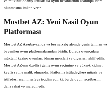
və müxtəlif ödəniş üsulları ilə oyun hesablarının asanlıqla idarə
olunmasına imkan verir.
Mostbet AZ: Yeni Nəsil Oyun
Platforması
Mostbet AZ Azərbaycanda və beynəlxalq aləmdə geniş tanınan və
bəyənilən oyun platformalarından biridir. Burada oyunçulara
müxtəlif kazino oyunları, idman mərcləri və digərləri təklif edilir.
Mostbet AZ-nın özəlliyi geniş oyun seçiminə və yüksək xidmət
keyfiyyətinə malik olmasıdır. Platforma istifadəçilərə müasir və
istifadəsi asan interfeys təqdim edir ki, bu da oyun təcrübəsini
daha rahat və maraqlı edir.