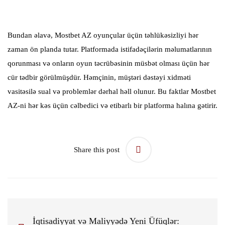
Bundan əlavə, Mostbet AZ oyunçular üçün təhlükəsizliyi hər
zaman ön planda tutar. Platformada istifadəçilərin məlumatlarının
qorunması və onların oyun təcrübəsinin müsbət olması üçün hər
cür tədbir görülmüşdür. Həmçinin, müştəri dəstəyi xidməti
vasitəsilə sual və problemlər dərhal həll olunur. Bu faktlar Mostbet
AZ-ni hər kəs üçün cəlbedici və etibarlı bir platforma halına gətirir.
Share this post
İqtisadiyyat və Maliyyədə Yeni Üfüqlər: