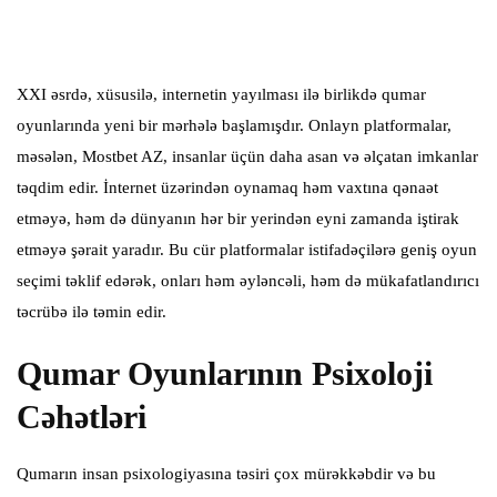
XXI əsrdə, xüsusilə, internetin yayılması ilə birlikdə qumar
oyunlarında yeni bir mərhələ başlamışdır. Onlayn platformalar,
məsələn,
Mostbet AZ
, insanlar üçün daha asan və əlçatan imkanlar
təqdim edir. İnternet üzərindən oynamaq həm vaxtına qənaət
etməyə, həm də dünyanın hər bir yerindən eyni zamanda iştirak
etməyə şərait yaradır. Bu cür platformalar istifadəçilərə geniş oyun
seçimi təklif edərək, onları həm əyləncəli, həm də mükafatlandırıcı
təcrübə ilə təmin edir.
Qumar Oyunlarının Psixoloji
Cəhətləri
Qumarın insan psixologiyasına təsiri çox mürəkkəbdir və bu