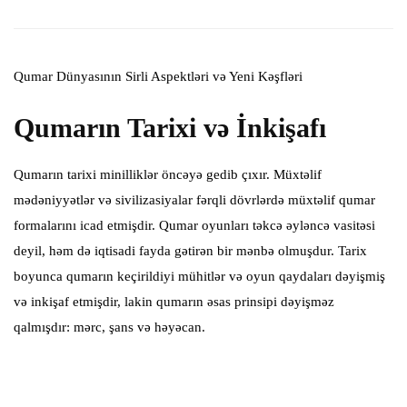
Qumar Dünyasının Sirli Aspektləri və Yeni Kəşfləri
Qumarın Tarixi və İnkişafı
Qumarın tarixi minilliklər öncəyə gedib çıxır. Müxtəlif
mədəniyyətlər və sivilizasiyalar fərqli dövrlərdə müxtəlif qumar
formalarını icad etmişdir. Qumar oyunları təkcə əyləncə vasitəsi
deyil, həm də iqtisadi fayda gətirən bir mənbə olmuşdur. Tarix
boyunca qumarın keçirildiyi mühitlər və oyun qaydaları dəyişmiş
və inkişaf etmişdir, lakin qumarın əsas prinsipi dəyişməz
qalmışdır: mərc, şans və həyəcan.