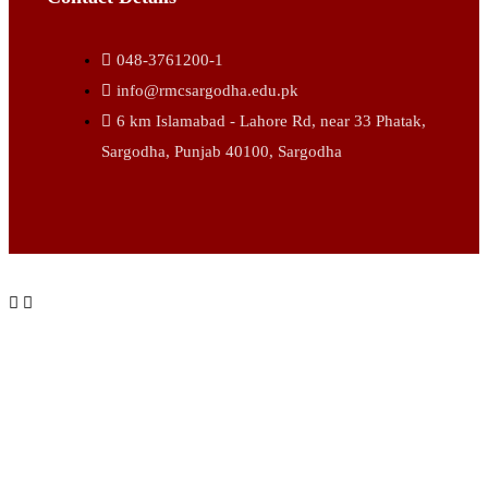
048-3761200-1
info@rmcsargodha.edu.pk
6 km Islamabad - Lahore Rd, near 33 Phatak,
Sargodha, Punjab 40100, Sargodha