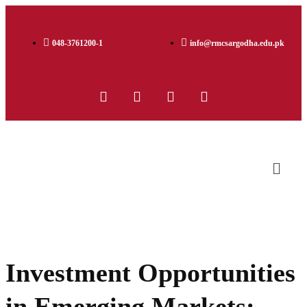
048-3761200-1
info@rmcsargodha.edu.pk
Investment Opportunities
in Emerging Markets: