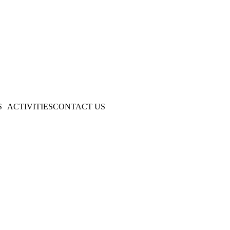
S
ACTIVITIES
CONTACT US