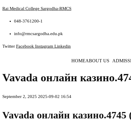
Rai Medical College Sargodha-RMCS
048-3761200-1
info@rmcsargodha.edu.pk
Twitter
Facebook
Instagram
Linkedin
HOME
ABOUT US
ADMISS
Vavada онлайн казино.474
September 2, 2025
2025-09-02 16:54
Vavada онлайн казино.4745 (