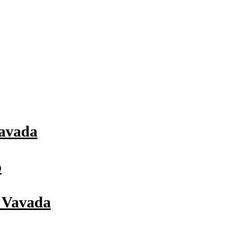
avada
о
 Vavada