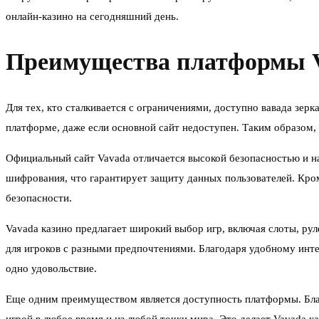
онлайн-казино на сегодняшний день.
Преимущества платформы 
Для тех, кто сталкивается с ограничениями, доступно вавада зерк
платформе, даже если основной сайт недоступен. Таким образом, 
Официальный сайт Vavada отличается высокой безопасностью и 
шифрования, что гарантирует защиту данных пользователей. Кро
безопасности.
Vavada казино предлагает широкий выбор игр, включая слоты, ру
для игроков с разными предпочтениями. Благодаря удобному инте
одно удовольствие.
Еще одним преимуществом является доступность платформы. Благ