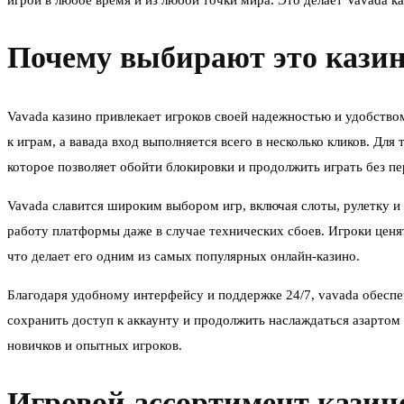
игрой в любое время и из любой точки мира. Это делает Vavada 
Почему выбирают это кази
Vavada казино привлекает игроков своей надежностью и удобство
к играм, а вавада вход выполняется всего в несколько кликов. Для 
которое позволяет обойти блокировки и продолжить играть без п
Vavada славится широким выбором игр, включая слоты, рулетку и
работу платформы даже в случае технических сбоев. Игроки ценя
что делает его одним из самых популярных онлайн-казино.
Благодаря удобному интерфейсу и поддержке 24/7, vavada обеспе
сохранить доступ к аккаунту и продолжить наслаждаться азартом
новичков и опытных игроков.
Игровой ассортимент казин