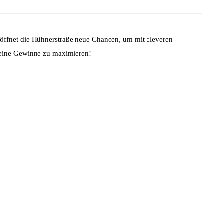
eröffnet die Hühnerstraße neue Chancen, um mit cleveren
eine Gewinne zu maximieren!