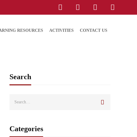
ARNING RESOURCES
ACTIVITIES
CONTACT US
Search
Categories