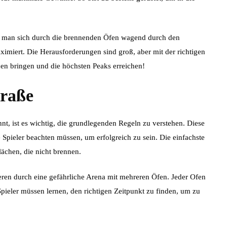
wie man sich durch die brennenden Öfen wagend durch den
iert. Die Herausforderungen sind groß, aber mit der richtigen
n bringen und die höchsten Peaks erreichen!
traße
nt, ist es wichtig, die grundlegenden Regeln zu verstehen. Diese
 Spieler beachten müssen, um erfolgreich zu sein. Die einfachste
Flächen, die nicht brennen.
eren durch eine gefährliche Arena mit mehreren Öfen. Jeder Ofen
 Spieler müssen lernen, den richtigen Zeitpunkt zu finden, um zu