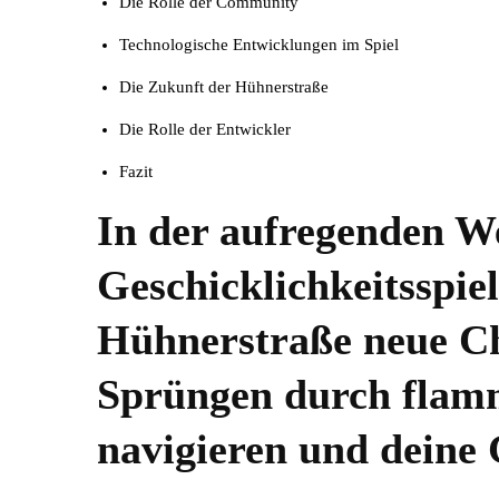
Die Rolle der Community
Technologische Entwicklungen im Spiel
Die Zukunft der Hühnerstraße
Die Rolle der Entwickler
Fazit
In der aufregenden We
Geschicklichkeitsspiel
Hühnerstraße neue Ch
Sprüngen durch flam
navigieren und deine